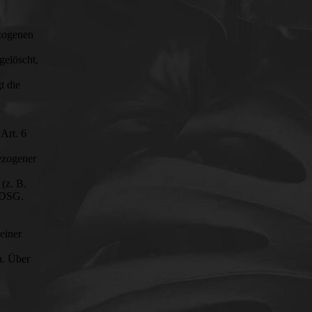
ezogenen
gelöscht,
t die
Art. 6
ezogener
(z. B.
TTDSG.
einer
n. Über