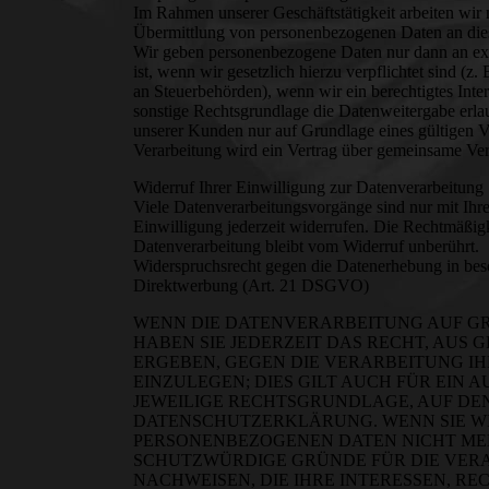
Im Rahmen unserer Geschäftstätigkeit arbeiten wir 
Übermittlung von personenbezogenen Daten an diese
Wir geben personenbezogene Daten nur dann an exte
ist, wenn wir gesetzlich hierzu verpflichtet sind (z
an Steuerbehörden), wenn wir ein berechtigtes Int
sonstige Rechtsgrundlage die Datenweitergabe erl
unserer Kunden nur auf Grundlage eines gültigen V
Verarbeitung wird ein Vertrag über gemeinsame Ver
Widerruf Ihrer Einwilligung zur Datenverarbeitung
Viele Datenverarbeitungsvorgänge sind nur mit Ihrer
Einwilligung jederzeit widerrufen. Die Rechtmäßigk
Datenverarbeitung bleibt vom Widerruf unberührt.
Widerspruchsrecht gegen die Datenerhebung in bes
Direktwerbung (Art. 21 DSGVO)
WENN DIE DATENVERARBEITUNG AUF GRUN
HABEN SIE JEDERZEIT DAS RECHT, AUS 
ERGEBEN, GEGEN DIE VERARBEITUNG 
EINZULEGEN; DIES GILT AUCH FÜR EIN 
JEWEILIGE RECHTSGRUNDLAGE, AUF DEN
DATENSCHUTZERKLÄRUNG. WENN SIE WI
PERSONENBEZOGENEN DATEN NICHT MEH
SCHUTZWÜRDIGE GRÜNDE FÜR DIE VER
NACHWEISEN, DIE IHRE INTERESSEN, RE