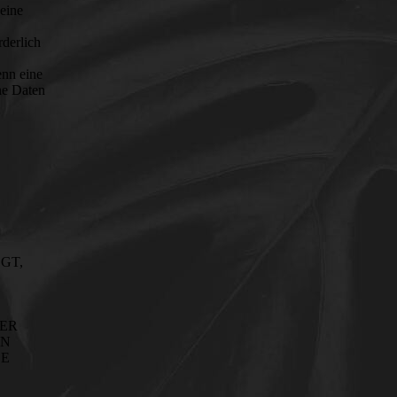
 eine
rderlich
enn eine
ne Daten
GT,
SER
EN
DE