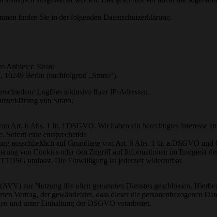
ammen finden Sie in der folgenden Datenschutzerklärung.
m Anbieter: Strato
7, 10249 Berlin (nachfolgend „Strato“).
erschiedene Logfiles inklusive Ihrer IP-Adressen.
tzerklärung von Strato:
n Art. 6 Abs. 1 lit. f DSGVO. Wir haben ein berechtigtes Interesse an
e. Sofern eine entsprechende
tung ausschließlich auf Grundlage von Art. 6 Abs. 1 lit. a DSGVO und 
erung von Cookies oder den Zugriff auf Informationen im Endgerät de
 TTDSG umfasst. Die Einwilligung ist jederzeit widerrufbar.
 (AVV) zur Nutzung des oben genannten Dienstes geschlossen. Hierbei
enen Vertrag, der gewährleistet, dass dieser die personenbezogenen Dat
en und unter Einhaltung der DSGVO verarbeitet.