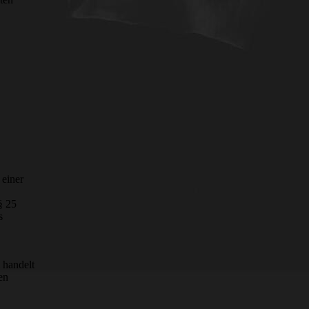
 einer
§ 25
s
 handelt
en