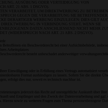
CHUNG, AUSÜBUNG ODER VERTEIDIGUNG VON
ART. 21 ABS. 1 DSGVO).
EN VERARBEITET, UM DIREKTWERBUNG ZU BETREIBEN,
ERSPRUCH GEGEN DIE VERARBEITUNG SIE BETREFFENDER
E DERARTIGER WERBUNG EINZULEGEN; DIES GILT AU
ER DIREKTWERBUNG IN VERBINDUNG STEHT. WENN SIE
NENBEZOGENEN DATEN ANSCHLIESSEND NICHT MEHR Z
 (WIDERSPRUCH NACH ART. 21 ABS. 2 DSGVO).
örde
 Betroffenen ein Beschwerderecht bei einer Aufsichtsbehörde, insbeso
hres Arbeitsplatzes
Beschwerderecht besteht unbeschadet anderweitiger verwaltungsrechtli
hrer Einwilligung oder in Erfüllung eines Vertrags automatisiert verarb
hinenlesbaren Format aushändigen zu lassen. Sofern Sie die direkte Üb
en, erfolgt dies nur, soweit es technisch machbar ist.
stimmungen jederzeit das Recht auf unentgeltliche Auskunft über Ihre
rkunft und Empfänger und den Zweck der Datenverarbeitung und ggf. 
en. Hierzu sowie zu weiteren Fragen zum Thema personenbezogene Da