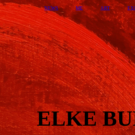
NEWS
ME
ART
EX
ELKE B