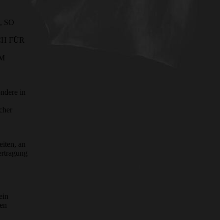
 SO
CH FÜR
UM
ndere in
cher
eiten, an
ertragung
ein
ten