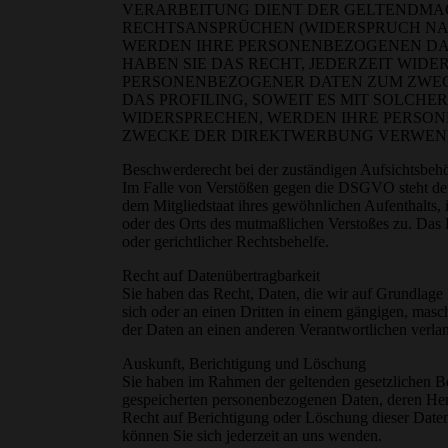
VERARBEITUNG DIENT DER GELTENDMA
RECHTSANSPRÜCHEN (WIDERSPRUCH NACH 
WERDEN IHRE PERSONENBEZOGENEN DAT
HABEN SIE DAS RECHT, JEDERZEIT WID
PERSONENBEZOGENER DATEN ZUM ZWECK
DAS PROFILING, SOWEIT ES MIT SOLCH
WIDERSPRECHEN, WERDEN IHRE PERSO
ZWECKE DER DIREKTWERBUNG VERWENDET
Beschwerderecht bei der zuständigen Aufsichtsbeh
Im Falle von Verstößen gegen die DSGVO steht den
dem Mitgliedstaat ihres gewöhnlichen Aufenthalts, i
oder des Orts des mutmaßlichen Verstoßes zu. Das 
oder gerichtlicher Rechtsbehelfe.
Recht auf Datenübertragbarkeit
Sie haben das Recht, Daten, die wir auf Grundlage I
sich oder an einen Dritten in einem gängigen, masc
der Daten an einen anderen Verantwortlichen verlang
Auskunft, Berichtigung und Löschung
Sie haben im Rahmen der geltenden gesetzlichen Be
gespeicherten personenbezogenen Daten, deren He
Recht auf Berichtigung oder Löschung dieser Dat
können Sie sich jederzeit an uns wenden.