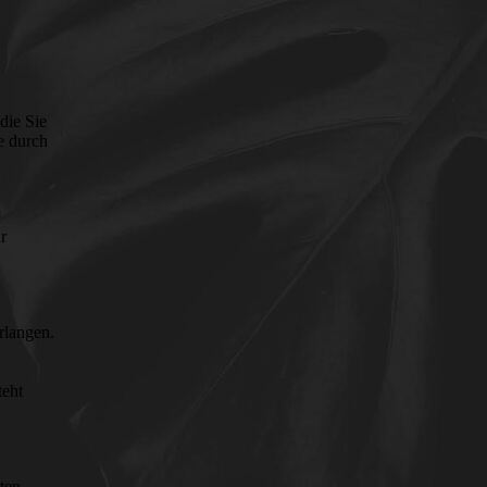
die Sie
e durch
r
rlangen.
teht
ten