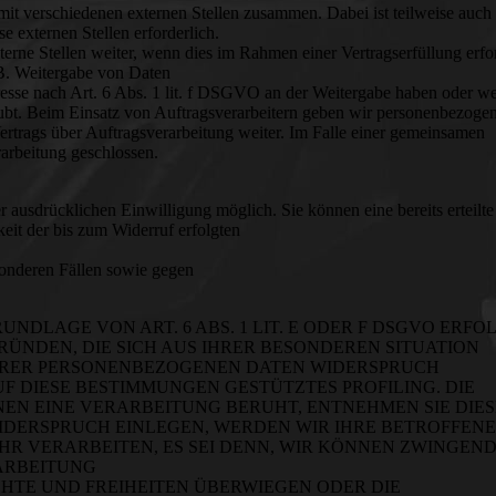
mit verschiedenen externen Stellen zusammen. Dabei ist teilweise auch
 externen Stellen erforderlich.
rne Stellen weiter, wenn dies im Rahmen einer Vertragserfüllung erfo
. B. Weitergabe von Daten
eresse nach Art. 6 Abs. 1 lit. f DSGVO an der Weitergabe haben oder w
aubt. Beim Einsatz von Auftragsverarbeitern geben wir personenbezoge
ertrags über Auftragsverarbeitung weiter. Im Falle einer gemeinsamen
arbeitung geschlossen.
 ausdrücklichen Einwilligung möglich. Sie können eine bereits erteilte
eit der bis zum Widerruf erfolgten
onderen Fällen sowie gegen
DLAGE VON ART. 6 ABS. 1 LIT. E ODER F DSGVO ERFOL
GRÜNDEN, DIE SICH AUS IHRER BESONDEREN SITUATION
IHRER PERSONENBEZOGENEN DATEN WIDERSPRUCH
AUF DIESE BESTIMMUNGEN GESTÜTZTES PROFILING. DIE
EN EINE VERARBEITUNG BERUHT, ENTNEHMEN SIE DIE
DERSPRUCH EINLEGEN, WERDEN WIR IHRE BETROFFEN
R VERARBEITEN, ES SEI DENN, WIR KÖNNEN ZWINGEN
ARBEITUNG
CHTE UND FREIHEITEN ÜBERWIEGEN ODER DIE